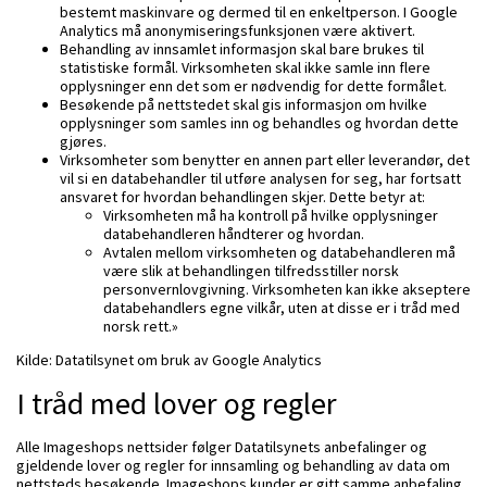
bestemt maskinvare og dermed til en enkeltperson. I Google
Analytics må anonymiseringsfunksjonen være aktivert.
Behandling av innsamlet informasjon skal bare brukes til
statistiske formål. Virksomheten skal ikke samle inn flere
opplysninger enn det som er nødvendig for dette formålet.
Besøkende på nettstedet skal gis informasjon om hvilke
opplysninger som samles inn og behandles og hvordan dette
gjøres.
Virksomheter som benytter en annen part eller leverandør, det
vil si en databehandler til utføre analysen for seg, har fortsatt
ansvaret for hvordan behandlingen skjer. Dette betyr at:
Virksomheten må ha kontroll på hvilke opplysninger
databehandleren håndterer og hvordan.
Avtalen mellom virksomheten og databehandleren må
være slik at behandlingen tilfredsstiller norsk
personvernlovgivning. Virksomheten kan ikke akseptere
databehandlers egne vilkår, uten at disse er i tråd med
norsk rett.»
Kilde: Datatilsynet om bruk av Google Analytics
I tråd med lover og regler
Alle Imageshops nettsider følger Datatilsynets anbefalinger og
gjeldende lover og regler for innsamling og behandling av data om
nettsteds besøkende. Imageshops kunder er gitt samme anbefaling