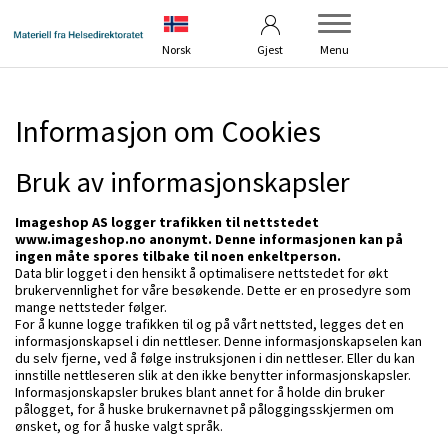
Betingelser
Veiledning
Norsk
Gjest
Menu
Informasjon om Cookies
Bruk av informasjonskapsler
Imageshop AS logger trafikken til nettstedet
www.imageshop.no anonymt. Denne informasjonen kan på
ingen måte spores tilbake til noen enkeltperson.
Data blir logget i den hensikt å optimalisere nettstedet for økt
brukervennlighet for våre besøkende. Dette er en prosedyre som
mange nettsteder følger.
For å kunne logge trafikken til og på vårt nettsted, legges det en
informasjonskapsel i din nettleser. Denne informasjonskapselen kan
du selv fjerne, ved å følge instruksjonen i din nettleser. Eller du kan
innstille nettleseren slik at den ikke benytter informasjonskapsler.
Informasjonskapsler brukes blant annet for å holde din bruker
pålogget, for å huske brukernavnet på påloggingsskjermen om
ønsket, og for å huske valgt språk.