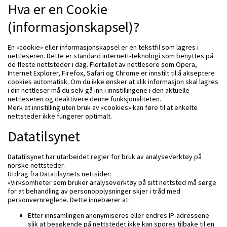
Hva er en Cookie
(informasjonskapsel)?
En «cookie» eller informasjonskapsel er en tekstfil som lagres i
nettleseren. Dette er standard internett-teknologi som benyttes på
de fleste nettsteder i dag. Flertallet av nettlesere som Opera,
Internet Explorer, Firefox, Safari og Chrome er innstilt til å akseptere
cookies automatisk. Om du ikke ønsker at slik informasjon skal lagres
i din nettleser må du selv gå inn i innstillingene i den aktuelle
nettleseren og deaktivere denne funksjonaliteten.
Merk at innstilling uten bruk av «cookies» kan føre til at enkelte
nettsteder ikke fungerer optimalt.
Datatilsynet
Datatilsynet har utarbeidet regler for bruk av analyseverktøy på
norske nettsteder.
Utdrag fra Datatilsynets nettsider:
«Virksomheter som bruker analyseverktøy på sitt nettsted må sørge
for at behandling av personopplysninger skjer i tråd med
personvernreglene. Dette innebærer at:
Etter innsamlingen anonymiseres eller endres IP-adressene
slik at besøkende på nettstedet ikke kan spores tilbake til en